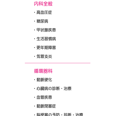
内科全般
高血圧症
糖尿病
甲状腺疾患
生活習慣病
更年期障害
気管支炎
循環器科
動脈硬化
心臓病の診断・治療
血管疾患
動脈閉塞症
脳梗塞の予防・診断・治療